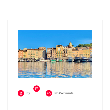
By
No Comments